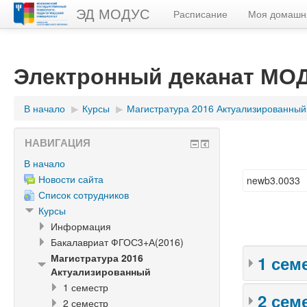
ЭД МОДУС
Расписание
Моя домашн
Электронный деканат МО
В начало
▶︎
Курсы
▶︎
Магистратура 2016 Актуализированный
НАВИГАЦИЯ
В начало
Новости сайта
newb3.0033
Список сотрудников
Курсы
Информация
Бакалавриат ФГОС3+А(2016)
Магистратура 2016
1 сем
Актуализированный
1 семестр
2 сем
2 семестр