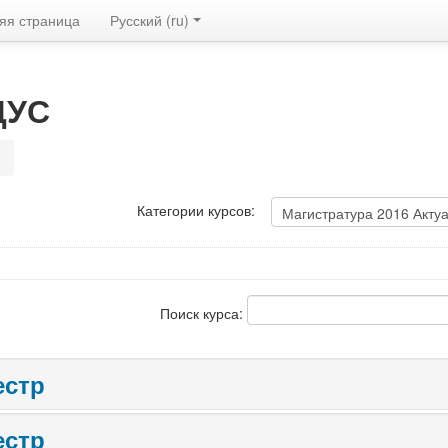
яя страница
Русский ‎(ru)‎
ДУС
Категории курсов:
Поиск курса:
естр
естр